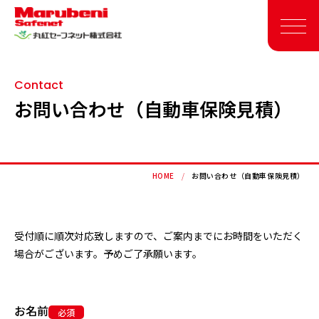
Contact
企業情報
お問い合わせ（自動車保険見積）
損害保険
営業拠点
生命保険
組織図
私たちについて
リスク分析・リスク評価
取扱保険会社一覧
募集要項
福利厚生制度の導入
採用責任者メッセージ
保険代理店の事業譲渡
HOME
お問い合わせ（自動車保険見積）
受付順に順次対応致しますので、ご案内までにお時間をいただく
場合がございます。予めご了承願います。
お名前