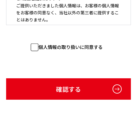
ご提供いただきました個人情報は、お客様の個人情報
をお客様の同意なく、当社以外の第三者に提供するこ
とはありません。
３. 取扱いの委託について
ご提供いただきました個人情報の取り扱いを委託する
ことがあります。
個人情報の取り扱いに同意する
４. 個人情報をご記入いただけない場合
弊社への個人情報の提供は任意です。ただし個人情報
をご提供いただけない場合は、当社サービスに関する
お問合せ等に対応しかねることもあります。
５.個人情報の取り扱いに関するお問合せ窓口について
お客様からご提供いただきました個人情報について、
利用目的の通知，その情報又は第三者提供記録の開
示，訂正，追加又は削除，利用または提供の停止を求
める権利があります。 これらの権利を行使する場合、
下記の個人情報の取扱いに関するお問合せ先までご連
絡ください。