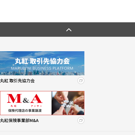
６．個人情報の取り扱いに関するお問合せ先
丸紅セーフネット株式会社 個人情報苦情及びご相談
窓口
個人情報保護管理者 : 河原 敬
〒102-0084
東京都千代田区二番町3番地
麹町スクエア3階
TEL：03-5210-1610
E-mail: privacy@m-inc.co.jp
（受付時間：9:15～17:30（平日））
丸紅 取引先協力会
丸紅保険事業部M&A